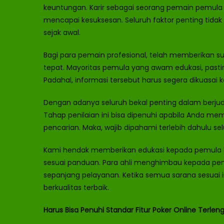
keuntungan. Karir sebagai seorang pemain pemu
mencapai kesuksesan. Seluruh faktor penting tida
sejak awal.
Bagi para pemain profesional, telah memberikan su
tepat. Mayoritas pemula yang awam edukasi, past
Padahal, informasi tersebut harus segera dikuasai
Dengan adanya seluruh bekal penting dalam berjud
Tahap penilaian ini bisa dipenuhi apabila Anda me
pencarian. Maka, wajib dipahami terlebih dahulu selu
Kami hendak memberikan edukasi kepada pemula ba
sesuai panduan. Para ahli menghimbau kepada pem
sepanjang pelayanan. Ketika semua sarana sesuai in
berkualitas terbaik.
Harus Bisa Penuhi Standar Fitur Poker Online Terlen