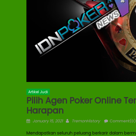
Artikel Judi
Pilih Agen Poker Online T
Harapan
Posted
Author
January 15, 2021
TremonHistory
Comment(0)
on
Mendapatkan seluruh peluang berkarir dalam berma