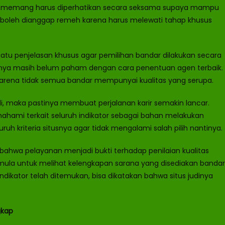
la memang harus diperhatikan secara seksama supaya mampu
k boleh dianggap remeh karena harus melewati tahap khusus
atu penjelasan khusus agar pemilihan bandar dilakukan secara
inya masih belum paham dengan cara penentuan agen terbaik.
 karena tidak semua bandar mempunyai kualitas yang serupa.
i, maka pastinya membuat perjalanan karir semakin lancar.
mahami terkait seluruh indikator sebagai bahan melakukan
ruh kriteria situsnya agar tidak mengalami salah pilih nantinya.
hwa pelayanan menjadi bukti terhadap penilaian kualitas
ula untuk melihat kelengkapan sarana yang disediakan bandar
dikator telah ditemukan, bisa dikatakan bahwa situs judinya
gkap