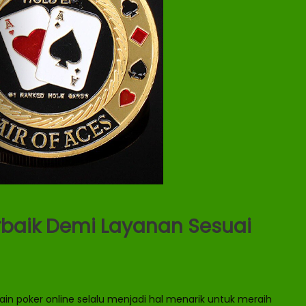
erbaik Demi Layanan Sesuai
in poker online selalu menjadi hal menarik untuk meraih