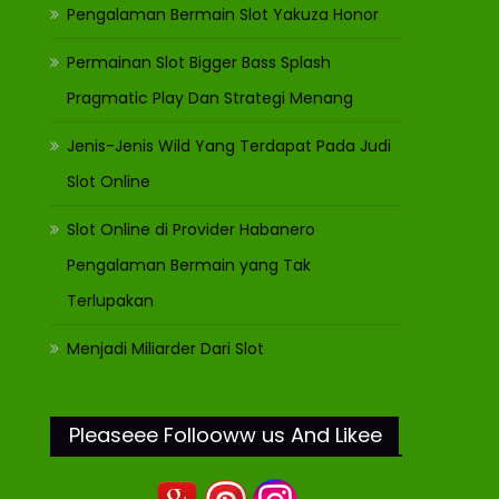
Pengalaman Bermain Slot Yakuza Honor
Permainan Slot Bigger Bass Splash
Pragmatic Play Dan Strategi Menang
Jenis-Jenis Wild Yang Terdapat Pada Judi
Slot Online
Slot Online di Provider Habanero
Pengalaman Bermain yang Tak
Terlupakan
Menjadi Miliarder Dari Slot
Pleaseee Follooww us And Likee