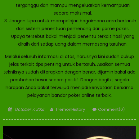
terganggu dan mampu mengeluarkan kemampuan
secara maksimal.
Jangan lupa untuk mempelajari bagaimana cara bertaruh
dan sistem penentuan pemenang dari game poker.
Upaya tersebut bakal menjadi penentu terkait hasil yang
diraih dari setiap uang dalam memasang taruhan.
Melalui seluruh informasi di atas, harusnya kini sudah cukup
jelas terkait tips penting untuk bertaruh. Asalkan semua
tekniknya sudah diterapkan dengan benar, dijamin bakal ada
perubahan besar secara positif. Dengan begitu, segala
harapan Anda bakal terwujud menjadi kenyataan bersama
pelayanan bandar poker online
terbaik.
Posted
Author
October 7, 2021
TremonHistory
Comment(0)
on