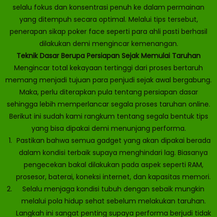
selalu fokus dan konsentrasi penuh ke dalam permainan
yang ditempuh secara optimal. Melalui tips tersebut,
penerapan sikap poker face seperti para ahli pasti berhasil
dilakukan demi mengincar kemenangan.
Teknik Dasar Berupa Persiapan Sejak Memulai Taruhan
Mengincar total kekayaan tertinggi dari proses bertaruh
memang menjadi tujuan para penjudi sejak awal bergabung.
Maka, perlu diterapkan pula tentang persiapan dasar
sehingga lebih memperlancar segala proses taruhan online.
Berikut ini sudah kami rangkum tentang segala bentuk tips
yang bisa dipakai demi menunjang performa.
Pastikan bahwa semua gadget yang akan dipakai berada
dalam kondisi terbaik supaya menghindari lag. Biasanya
pengecekan bakal dilakukan pada aspek seperti RAM,
prosesor, baterai, koneksi internet, dan kapasitas memori.
Selalu menjaga kondisi tubuh dengan sebaik mungkin
melalui pola hidup sehat sebelum melakukan taruhan.
Langkah ini sangat penting supaya performa berjudi tidak