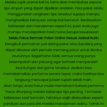
Melalui topik utama kali ini, kami akan membahas seputar
tips ampuh yang dapat dijadikan andalan. Para pakar selalu
menggunakan rangkaian tips tersebut supaya mampu
menghasilkan kekayaan setiap kali bertaruh. Berdasarkan
kebiasaan dari manajemen seperti ini, pasti Anda juga
mampu mendapatkan hasil manis berupa kesuksesan.
Selalu Fokus Bermain Poker Online Sesuai Jadwal Rutin
Mengikuti permainan judi daring poker atau
bandarq
yang
dapat dikuasai oleh pemula memang patut untuk dicoba
seutuhnya. Bagaimana tidak, semua orang punya
kesempatan dan peluang agar berhasil memperoleh
keuntungan dari game tersebut. Asalkan bisa
memaksimalkan performa secara tepat, maka hasilnya bisa
langsung mencapai jutaan rupiah sekali main.
Akan tetapi, Anda harus mulai memahami bahwa performa
harus ditunjang melalui beberapa tips penting. Termasuk
kebiasaan saat bermain, faktanya wajib disesuaikan seperti
panduan dari para ahli melalui manajemen waktu. Teknik ini