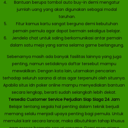
Bantuan berupa tombol auto buy-in demi mengatur
jumlah uang yang akan digunakan sebagai modal
taruhan.
Fitur kamus kartu sangat berguna demi kebutuhan
pemain pemula agar dapat bermain sekaligus belajar.
Jendela chat untuk saling berkomunikasi antar pemain
dalam satu meja yang sama selama game berlangsung.
Sebenarnya masih ada banyak fasilitas lainnya yang juga
penting, namun setidaknya daftar tersebut mampu
mewakilkan. Dengan kata lain, utamakan pencarian
terhadap seluruh sarana di atas agar terpenuhi oleh situsnya.
Apabila situs
idn poker
online mampu menyediakan bantuan
secara lengkap, berarti sudah selangkah lebih dekat.
Tersedia Customer Service Perjudian Siap Siaga 24 Jam
Belajar tentang segala hal penting dalam teknik berjudi
memang selalu menjadi upaya penting bagi pemula. Untuk
memulai karir secara lancar, maka dibutuhkan tahap khusus