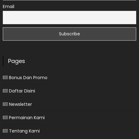
Email
Pages
Bonus Dan Promo
Daftar Disini
Newsletter
Permainan Kami
Tentang Kami