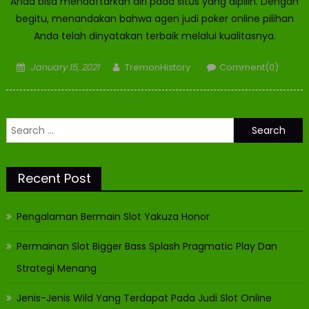
Anda bisa mendaftarkan diri pada situs yang dipilih. Dengan
begitu, menandakan bahwa agen judi poker online pilihan
Anda telah dinyatakan terbaik melalui kualitasnya.
Posted
Author
January 15, 2021
TremonHistory
Comment(0)
on
Search
for:
Recent Post
Pengalaman Bermain Slot Yakuza Honor
Permainan Slot Bigger Bass Splash Pragmatic Play Dan
Strategi Menang
Jenis-Jenis Wild Yang Terdapat Pada Judi Slot Online