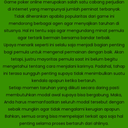
Game poker online
merupakan salah satu cabang perjudian
di internet yang mempunyai jumlah peminat terbanyak.
Tidak diherankan apabila popularitas dari game ini
mendorong berbagai agen agar menyajikan taruhan di
situsnya. Hal ini tentu saja agar mengundang minat pemula
agar tertarik bermain bersama bandar terbaik.
Upaya menarik seperti ini selalu saja menjadi bagian penting
bagi pemula untuk mengenal permainan dengan baik. Akan
tetapi, justru mayoritas pemula saat ini belum begitu
mengetahui tentang cara menjalani karirnya. Padahal, tahap
ini terasa sungguh penting supaya tidak menimbulkan suatu
kendala apapun ketika bertaruh.
Setiap momen taruhan yang diikuti secara daring pasti
membutuhkan modal awal supaya bisa bergabung. Maka,
Anda harus memanfaatkan seluruh modal tersebut dengan
sebaik mungkin agar tidak mengalami kerugian apapun.
Bahkan, semua orang bisa mempelajari terkait apa saja hal
penting selama proses bertaruh dari ahlinya.