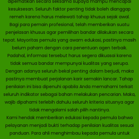
diperhatikan secara seksama supaya mampu mencapai
kesuksesan. Seluruh faktor penting tidak boleh dianggap
remeh karena harus melewati tahap khusus sejak awal.
Bagi para pemain profesional, telah memberikan suatu
penjelasan khusus agar pemilihan bandar dilakukan secara
tepat. Mayoritas pemula yang awam edukasi, pastinya masih
belum paham dengan cara penentuan agen terbaik.
Padahal, informasi tersebut harus segera dikuasai karena
tidak semua bandar mempunyai kualitas yang serupa.
Dengan adanya seluruh bekal penting dalam berjudi, maka
pastinya membuat perjalanan karir semakin lancar. Tahap
penilaian ini bisa dipenuhi apabila Anda memahami terkait
seluruh indikator sebagai bahan melakukan pencarian. Maka,
wajib dipahami terlebih dahulu seluruh kriteria situsnya agar
tidak mengalami salah pilih nantinya.
Kami hendak memberikan edukasi kepada pemula bahwa
pelayanan menjadi bukti terhadap penilaian kualitas sesuai
panduan. Para ahli menghimbau kepada pemula untuk