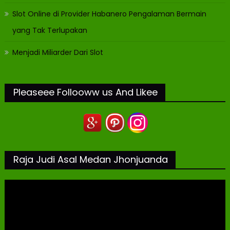
Slot Online di Provider Habanero Pengalaman Bermain
yang Tak Terlupakan
Menjadi Miliarder Dari Slot
Pleaseee Follooww us And Likee
Raja Judi Asal Medan Jhonjuanda
Video
Player