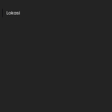
Lokasi