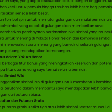
ruhan saya, yang dapat disesuaikan sesuai dengan anggaran. A
aruhan kecil untuk pemula hingga taruhan lebih besar bagi pemain
rasakan sensasi lebih besar.
an tombol spin untuk memutar gulungan dan mulai permainan.
mbol-simbol yang cocok di gulungan akan memberikan saya
memberikan pembayaran berdasarkan nilai simbol yang muncul
ra untuk menang di Yakuza Honor. Selain dari kombinasi simbol
ini menawarkan cara menang yang banyak di seluruh gulungan,
kan peluang mendapatkan kemenangan.
Bonus dalam Yakuza Honor
ki berbagai fitur bonus yang meningkatkan keseruan dan potens
pa fitur utama yang saya temui selama bermain:
a. Simbol Wild
enggantikan simbol lain di gulungan untuk membentuk kombina
guna, terutama dalam membantu saya mendapatkan lebih banya
an dari putaran biasa.
catter dan Putaran Gratis
utaran gratis. Ketika tiga atau lebih simbol Scatter muncul di