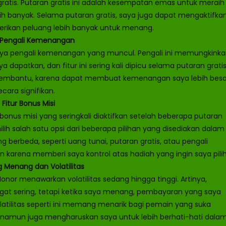
atis. Putaran gratis ini adalah kesempatan emas untuk meraih
ih banyak. Selama putaran gratis, saya juga dapat mengaktifka
berikan peluang lebih banyak untuk menang.
ur Pengali Kemenangan
nya pengali kemenangan yang muncul. Pengali ini memungkinka
patkan, dan fitur ini sering kali dipicu selama putaran grati
t membantu, karena dapat membuat kemenangan saya lebih besa
ecara signifikan.
. Fitur Bonus Misi
bonus misi yang seringkali diaktifkan setelah beberapa putaran
lih salah satu opsi dari beberapa pilihan yang disediakan dalam
 berbeda, seperti uang tunai, putaran gratis, atau pengali
karena memberi saya kontrol atas hadiah yang ingin saya pilih
g Menang dan Volatilitas
nor menawarkan volatilitas sedang hingga tinggi. Artinya,
t sering, tetapi ketika saya menang, pembayaran yang saya
latilitas seperti ini memang menarik bagi pemain yang suka
namun juga mengharuskan saya untuk lebih berhati-hati dala