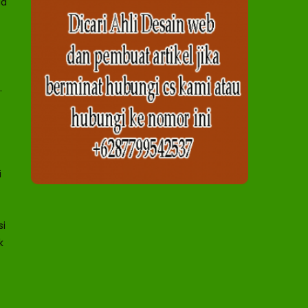
da
.
i
si
k