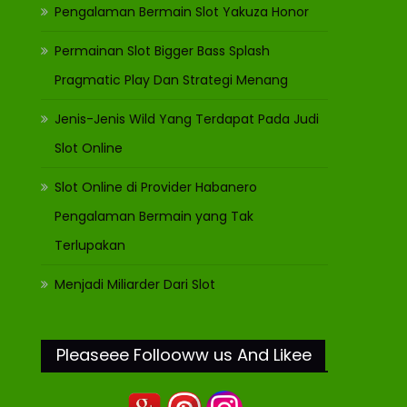
Pengalaman Bermain Slot Yakuza Honor
Permainan Slot Bigger Bass Splash
Pragmatic Play Dan Strategi Menang
Jenis-Jenis Wild Yang Terdapat Pada Judi
Slot Online
Slot Online di Provider Habanero
Pengalaman Bermain yang Tak
Terlupakan
Menjadi Miliarder Dari Slot
Pleaseee Follooww us And Likee