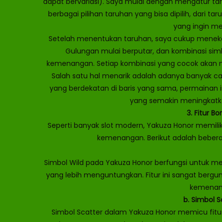
dapat bervariasi). Saya mulai dengan mengatur ta
berbagai pilihan taruhan yang bisa dipilih, dari t
yang ingin me
Setelah menentukan taruhan, saya cukup menek
Gulungan mulai berputar, dan kombinasi si
kemenangan. Setiap kombinasi yang cocok akan 
Salah satu hal menarik adalah adanya banyak ca
yang berdekatan di baris yang sama, permainan 
yang semakin meningkat
3. Fitur 
Seperti banyak slot modern, Yakuza Honor memili
kemenangan. Berikut adalah bebera
Simbol Wild pada Yakuza Honor berfungsi untuk m
yang lebih menguntungkan. Fitur ini sangat ber
kemenang
b. Simbol S
Simbol Scatter dalam Yakuza Honor memicu fitur p