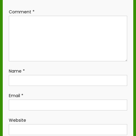
Comment
*
Name
*
Email
*
Website