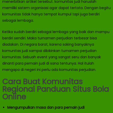
menerbitkan artikel tersebut. komunitas judi haruslah
memiliki sistem organisasi agar dapat tertata. Dengan begitu
komunitas tidak hanya tempat kumpul tapi juga berdiri
sebagai lembaga.
Ketika sudah berdiri sebagai lembaga yang baik dan mampu
berdiri sendiri. Maka turnamen perjudian terbesar bisa
diadakan. Di negara barat, karena saking banyaknya
komunitas judi sampai dibikinkan turnamen perjudian
komunitas. Sebuah event yang sangat seru dan banyak
dinanti para pemain judi di sana tentunya. Hal itulah
mengapa di negeri ini perlu ada komunitas perjudian.
Cara Buat Komunitas
Regional Panduan Situs Bola
Online
Mengumpulkan masa dan para pemain judi