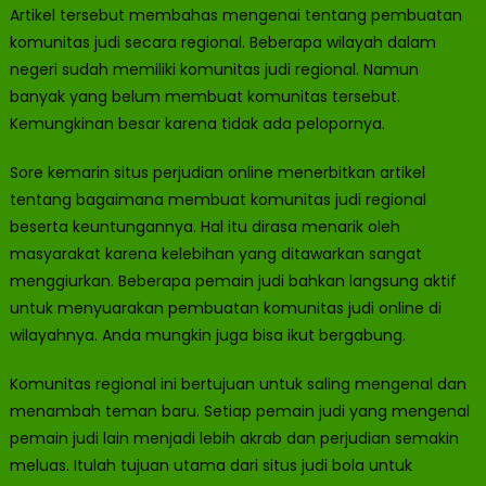
Artikel tersebut membahas mengenai tentang pembuatan
komunitas judi secara regional. Beberapa wilayah dalam
negeri sudah memiliki komunitas judi regional. Namun
banyak yang belum membuat komunitas tersebut.
Kemungkinan besar karena tidak ada pelopornya.
Sore kemarin situs perjudian online menerbitkan artikel
tentang bagaimana membuat komunitas judi regional
beserta keuntungannya. Hal itu dirasa menarik oleh
masyarakat karena kelebihan yang ditawarkan sangat
menggiurkan. Beberapa pemain judi bahkan langsung aktif
untuk menyuarakan pembuatan komunitas judi online di
wilayahnya. Anda mungkin juga bisa ikut bergabung.
Komunitas regional ini bertujuan untuk saling mengenal dan
menambah teman baru. Setiap pemain judi yang mengenal
pemain judi lain menjadi lebih akrab dan perjudian semakin
meluas. Itulah tujuan utama dari situs judi bola untuk