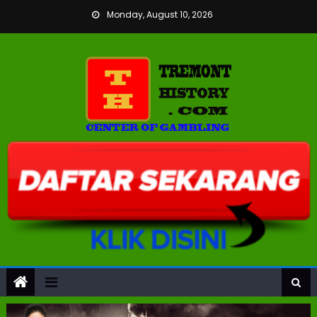
Skip
Monday, August 10, 2026
to
content