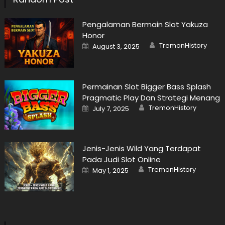
Pengalaman Bermain Slot Yakuza
Honor
Author
Posted
TremonHistory
August 3, 2025
on
Permainan Slot Bigger Bass Splash
Pragmatic Play Dan Strategi Menang
Author
Posted
TremonHistory
July 7, 2025
on
Jenis-Jenis Wild Yang Terdapat
Pada Judi Slot Online
Author
Posted
TremonHistory
May 1, 2025
on