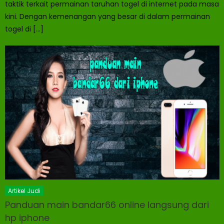
taktik terkait permainan taruhan togel di internet pada masa
kini. Dengan kemenangan yang besar di dalam permainan
togel di […]
Artikel Judi
Panduan main bandar66 online langsung dari
hp iphone