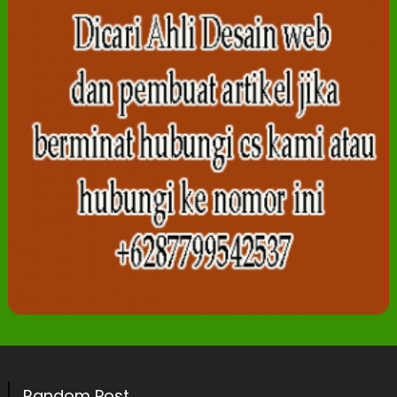
Random Post