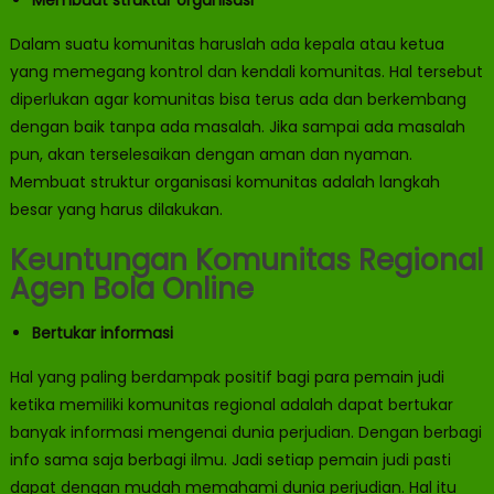
Dalam suatu komunitas haruslah ada kepala atau ketua
yang memegang kontrol dan kendali komunitas. Hal tersebut
diperlukan agar komunitas bisa terus ada dan berkembang
dengan baik tanpa ada masalah. Jika sampai ada masalah
pun, akan terselesaikan dengan aman dan nyaman.
Membuat struktur organisasi komunitas adalah langkah
besar yang harus dilakukan.
Keuntungan Komunitas Regional
Agen Bola Online
Bertukar informasi
Hal yang paling berdampak positif bagi para pemain judi
ketika memiliki komunitas regional adalah dapat bertukar
banyak informasi mengenai dunia perjudian. Dengan berbagi
info sama saja berbagi ilmu. Jadi setiap pemain judi pasti
dapat dengan mudah memahami dunia perjudian. Hal itu