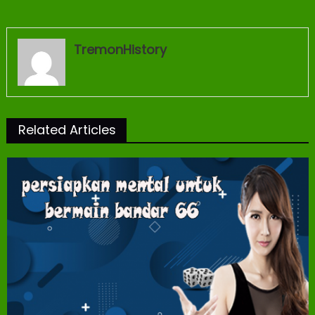
TremonHistory
Related Articles