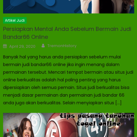
Artikel Judi
Persiapkan Mental Anda Sebelum Bermain Judi
Bandar66 Online
Author
Posted
TremonHistory
April 29, 2020
on
Banyak hal yang harus anda persiapkan sebelum mulai
bermain judi bandar66 online jika ingin menang dalam
permainan tersebut. Mencari tempat bermain atau situs judi
online berkualitas adalah hal paling penting yang harus
dipersiapkan oleh semua pemain. Situs judi berkualitas bisa
menjadi dasar permainan dan permainan judi bandar 66
anda juga akan berkualitas. Selain menyiapkan situs […]