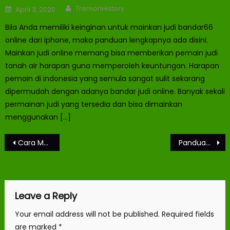
Author
Posted
TremonHistory
April 3, 2020
on
Bila Anda memiliki keinginan untuk mainkan judi bandar66
online dari iphone, maka panduan lengkapnya ada disini.
Mainkan judi online memang bisa memberikan pemain judi
tanah air harapan guna memperoleh keuntungan. Harapan
pemain di indonesia yang semula sangat sulit sekarang
dipermudah dengan adanya bandar judi online. Banyak sekali
permainan judi yang tersedia dan bisa dimainkan
menggunakan […]
Post
Cara Memilih Jenis Permainan Casino Online yang Tepat untuk Anda
Panduan main bandar66 online langsung dari hp iphone
navigation
Leave a Reply
Your email address will not be published.
Required fields
are marked
*