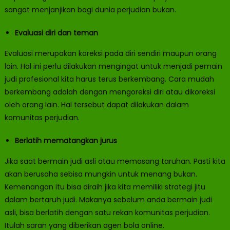
sangat menjanjikan bagi dunia perjudian bukan.
Evaluasi diri dan teman
Evaluasi merupakan koreksi pada diri sendiri maupun orang
lain. Hal ini perlu dilakukan mengingat untuk menjadi pemain
judi profesional kita harus terus berkembang. Cara mudah
berkembang adalah dengan mengoreksi diri atau dikoreksi
oleh orang lain. Hal tersebut dapat dilakukan dalam
komunitas perjudian.
Berlatih mematangkan jurus
Jika saat bermain judi asli atau memasang taruhan. Pasti kita
akan berusaha sebisa mungkin untuk menang bukan.
Kemenangan itu bisa diraih jika kita memiliki strategi jitu
dalam bertaruh judi. Makanya sebelum anda bermain judi
asli, bisa berlatih dengan satu rekan komunitas perjudian.
Itulah saran yang diberikan agen bola online.