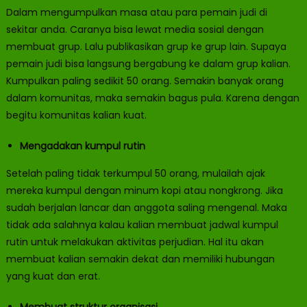
Dalam mengumpulkan masa atau para pemain judi di
sekitar anda. Caranya bisa lewat media sosial dengan
membuat grup. Lalu publikasikan grup ke grup lain. Supaya
pemain judi bisa langsung bergabung ke dalam grup kalian.
Kumpulkan paling sedikit 50 orang. Semakin banyak orang
dalam komunitas, maka semakin bagus pula. Karena dengan
begitu komunitas kalian kuat.
Mengadakan kumpul rutin
Setelah paling tidak terkumpul 50 orang, mulailah ajak
mereka kumpul dengan minum kopi atau nongkrong. Jika
sudah berjalan lancar dan anggota saling mengenal. Maka
tidak ada salahnya kalau kalian membuat jadwal kumpul
rutin untuk melakukan aktivitas perjudian. Hal itu akan
membuat kalian semakin dekat dan memiliki hubungan
yang kuat dan erat.
Membuat struktur organisasi