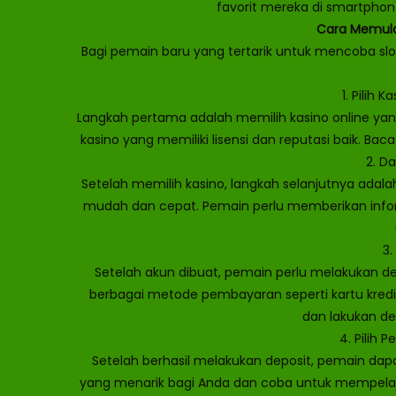
favorit mereka di smartphone
Cara Memulai
Bagi pemain baru yang tertarik untuk mencoba slo
1. Pilih 
Langkah pertama adalah memilih kasino online ya
kasino yang memiliki lisensi dan reputasi baik. B
2. D
Setelah memilih kasino, langkah selanjutnya ad
mudah dan cepat. Pemain perlu memberikan info
3.
Setelah akun dibuat, pemain perlu melakukan d
berbagai metode pembayaran seperti kartu kredit
dan lakukan dep
4. Pilih 
Setelah berhasil melakukan deposit, pemain dapa
yang menarik bagi Anda dan coba untuk mempelaja