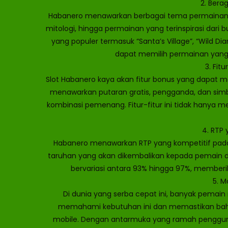
2. Ber
Habanero menawarkan berbagai tema permainan y
mitologi, hingga permainan yang terinspirasi dari
yang populer termasuk “Santa’s Village”, “Wild D
dapat memilih permainan yang 
3. Fit
Slot Habanero kaya akan fitur bonus yang dapat 
menawarkan putaran gratis, pengganda, dan simb
kombinasi pemenang. Fitur-fitur ini tidak hanya
4. RTP
Habanero menawarkan RTP yang kompetitif pada 
taruhan yang akan dikembalikan kepada pemain da
bervariasi antara 93% hingga 97%, member
5. M
Di dunia yang serba cepat ini, banyak pemai
memahami kebutuhan ini dan memastikan bah
mobile. Dengan antarmuka yang ramah penggun