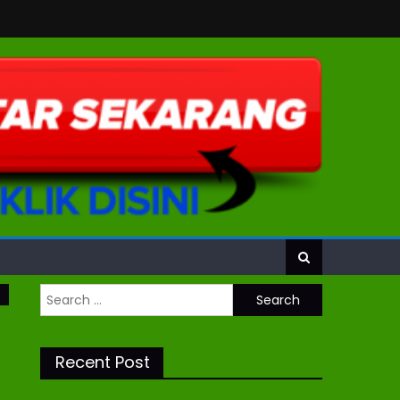
Search
for:
Recent Post