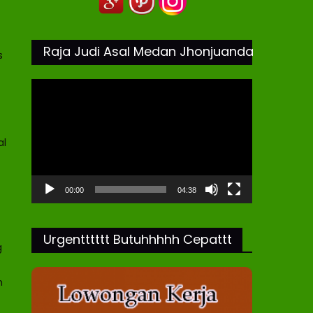
Raja Judi Asal Medan Jhonjuanda
s
Video
Player
al
00:00
04:38
Urgentttttt Butuhhhhh Cepattt
g
n