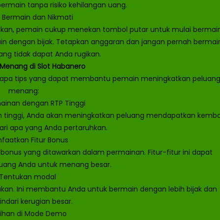
ermain tanpa risiko kehilangan uang.
i Bermain dan Nikmati
kan, pemain cukup menekan tombol putar untuk mulai bermain
in dengan bijak. Tetapkan anggaran dan jangan pernah bermai
ng tidak dapat Anda rugikan.
 Menang di Slot Habanero
berapa tips yang dapat membantu pemain meningkatkan peluan
menang:
rmainan dengan RTP Tinggi
h tinggi, Anda akan meningkatkan peluang mendapatkan kemba
ari apa yang Anda pertaruhkan.
nfaatkan Fitur Bonus
onus yang ditawarkan dalam permainan. Fitur-fitur ini dapat
uang Anda untuk menang besar.
 Tentukan modal
kan. Ini membantu Anda untuk bermain dengan lebih bijak dan
ndari kerugian besar.
tihan di Mode Demo