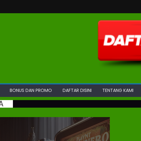
BONUS DAN PROMO
DAFTAR DISINI
TENTANG KAMI
A