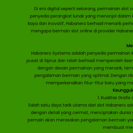
Di era digital seperti sekarang, permainan slot
penyedia perangkat lunak yang menonjol dalam i
kaya dan inovatif, Habanero berhasil menarik perh
mengapa bermain slot online di provider Habaner
Me
Habanero Systems adalah penyedia permainan kas
pusat di Siprus dan telah berhasil memperoleh lisen
dengan desain permainan yang menarik, tem
pengalaman bermain yang optimal. Dengan ribu
memperkenalkan fitur-fitur baru yang
Keunggula
1. Kualitas Graf
Salah satu daya tarik utama dari slot Habanero ad
dengan detail yang cermat, menciptakan dunia y
pemain akan merasakan pengalaman bermain yang 
membuat mere