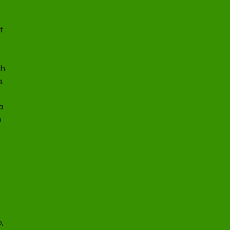
t
ih
.
a
n
,