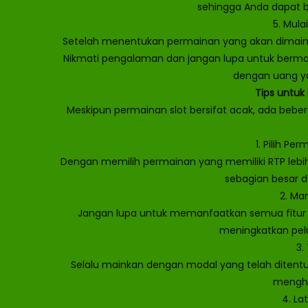
sehingga Anda dapat b
5. Mula
Setelah menentukan permainan yang akan dimain
Nikmati pengalaman dan jangan lupa untuk berma
dengan uang ya
Tips untuk
Meskipun permainan slot bersifat acak, ada be
1. Pilih Pe
Dengan memilih permainan yang memiliki RTP lebi
sebagian besar d
2. Ma
Jangan lupa untuk memanfaatkan semua fitur b
meningkatkan pel
3.
Selalu mainkan dengan modal yang telah ditentu
menghi
4. La